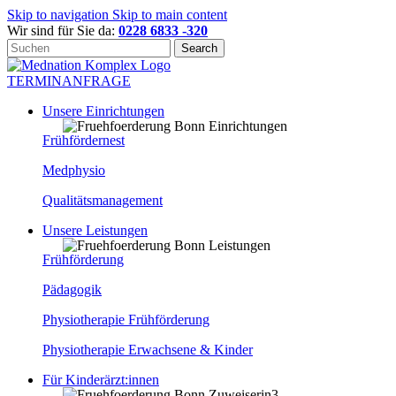
Skip to navigation
Skip to main content
Wir sind für Sie da:
0228 6833 -320
Search
TERMINANFRAGE
Unsere Einrichtungen
Frühfördernest
Medphysio
Qualitätsmanagement
Unsere Leistungen
Frühförderung
Pädagogik
Physiotherapie Frühförderung
Physiotherapie Erwachsene & Kinder
Für Kinderärzt:innen