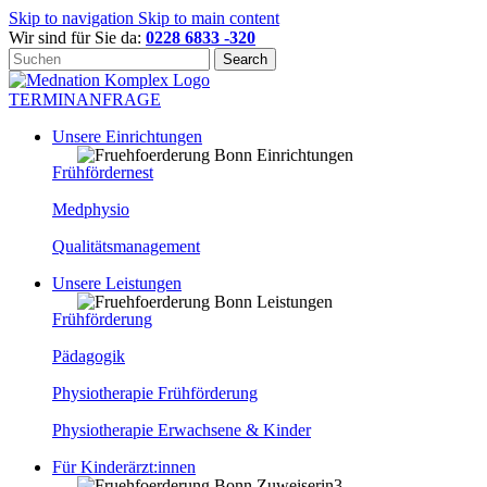
Skip to navigation
Skip to main content
Wir sind für Sie da:
0228 6833 -320
Search
TERMINANFRAGE
Unsere Einrichtungen
Frühfördernest
Medphysio
Qualitätsmanagement
Unsere Leistungen
Frühförderung
Pädagogik
Physiotherapie Frühförderung
Physiotherapie Erwachsene & Kinder
Für Kinderärzt:innen