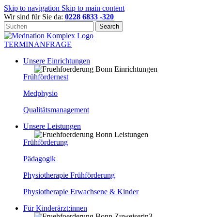
Skip to navigation
Skip to main content
Wir sind für Sie da:
0228 6833 -320
Search
TERMINANFRAGE
Unsere Einrichtungen
Frühfördernest
Medphysio
Qualitätsmanagement
Unsere Leistungen
Frühförderung
Pädagogik
Physiotherapie Frühförderung
Physiotherapie Erwachsene & Kinder
Für Kinderärzt:innen